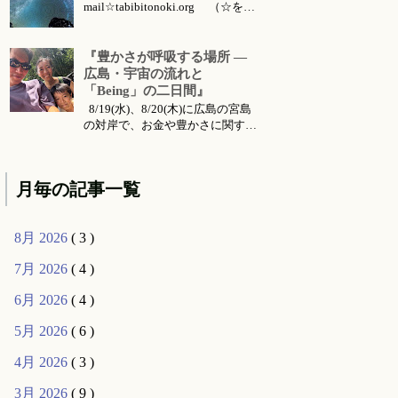
mail☆tabibitonoki.org （☆を@
に変えてお送りください） ℡
070-5567-5128 今月のお知らせは
こちらです 今月のイベント・ワ
『豊かさが呼吸する場所 ―
ークショップ・セッション・リト
広島・宇宙の流れと
リート・出張情報等 対面セッシ
「Being」の二日間』
ョン所要時間・場所 セッション
8/19(水)、8/20(木)に広島の宮島
メニ...
の対岸で、お金や豊かさに関する
お話会をさせていただくことにな
りました。 ご要望により前回六
月に東京で行った 『〜お金・豊
月毎の記事一覧
かさ・宇宙の流れ〜』 のお話の
続編的な内容になります。（こち
らは 公式ライン より動画コンテ
8月 2026
( 3 )
ンツとして購入可能です...
7月 2026
( 4 )
6月 2026
( 4 )
5月 2026
( 6 )
4月 2026
( 3 )
3月 2026
( 9 )