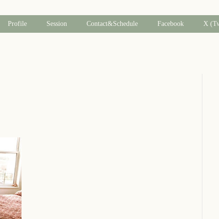
Profile
Session
Contact&Schedule
Facebook
X (T