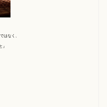
とではなく、
と』