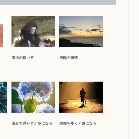
気迫の扱い方
洗顔の儀式
望みで満たすと空になる
未知を歩くと道になる