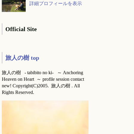
詳細プロフィールを表示
Official Site
旅人の樹 top
旅人の樹 - tabibito no ki- ～ Anchoring
Heaven on Heart ～ profile session contact
new! Copyright(C)2005. 旅人の樹 . All
Rights Reserved.