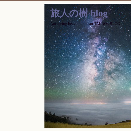
旅人の樹 blog
Anchoring heaven on heart TAKAO's BLOG