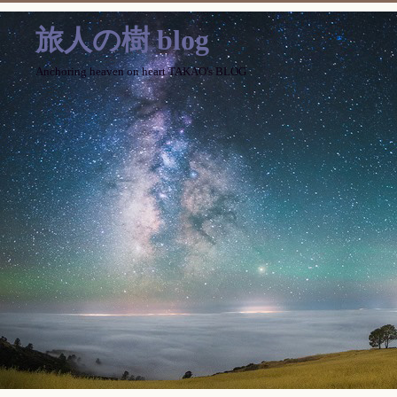
旅人の樹 blog
Anchoring heaven on heart TAKAO's BLOG