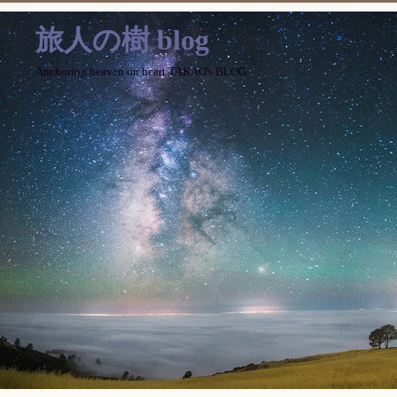
旅人の樹 blog
Anchoring heaven on heart TAKAO's BLOG