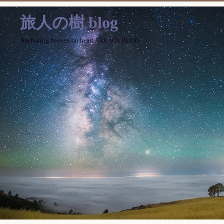
旅人の樹 blog
Anchoring heaven on heart TAKAO's BLOG