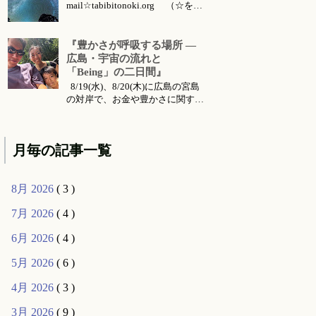
mail☆tabibitonoki.org （☆を@
に変えてお送りください） ℡
070-5567-5128 今月のお知らせは
こちらです 今月のイベント・ワ
『豊かさが呼吸する場所 ―
ークショップ・セッション・リト
広島・宇宙の流れと
リート・出張情報等 対面セッシ
「Being」の二日間』
ョン所要時間・場所 セッション
8/19(水)、8/20(木)に広島の宮島
メニ...
の対岸で、お金や豊かさに関する
お話会をさせていただくことにな
りました。 ご要望により前回六
月に東京で行った 『〜お金・豊
月毎の記事一覧
かさ・宇宙の流れ〜』 のお話の
続編的な内容になります。（こち
らは 公式ライン より動画コンテ
8月 2026
( 3 )
ンツとして購入可能です...
7月 2026
( 4 )
6月 2026
( 4 )
5月 2026
( 6 )
4月 2026
( 3 )
3月 2026
( 9 )