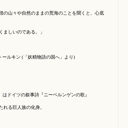
踏の山々や自然のままの荒海のことを聞くと、心底
くましいのである。」
(「妖精物語の国へ」より)
ir）はドイツの叙事詩『ニーベルンゲンの歌』
たれる巨人族の化身。