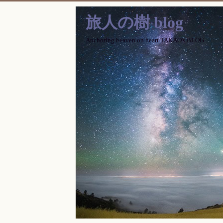
旅人の樹 blog
Anchoring heaven on heart TAKAO's BLOG