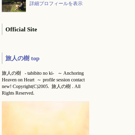
詳細プロフィールを表示
Official Site
旅人の樹 top
旅人の樹 - tabibito no ki- ～ Anchoring
Heaven on Heart ～ profile session contact
new! Copyright(C)2005. 旅人の樹 . All
Rights Reserved.