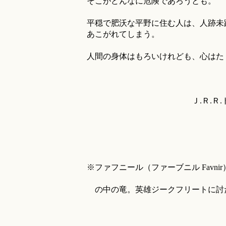
そこがどんなに危険であろうとも。
平穏で肥沃な平野に住む人は、人跡未
あこがれてしまう。
人間の身体はもろいけれども、心はた
Ｊ.Ｒ.Ｒ.トールキン 
※ファフニール（ファーブニル Favn
の中の竜。英雄ジークフリートに討