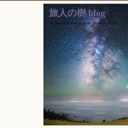
旅人の樹 blog
Anchoring heaven on heart TAKAO's BLOG