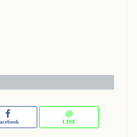
＠
acebook
LINE