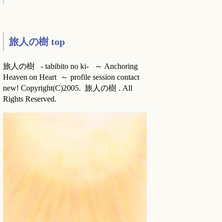
旅人の樹 top
旅人の樹 - tabibito no ki- ～ Anchoring
Heaven on Heart ～ profile session contact
new! Copyright(C)2005. 旅人の樹 . All
Rights Reserved.