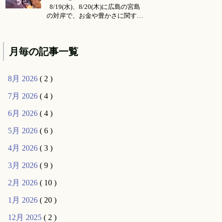
ョン所要時間・場所 セッション
8/19(水)、8/20(木)に広島の宮島
メニ...
の対岸で、お金や豊かさに関する
お話会をさせていただくことにな
りました。 ご要望により前回六
月に東京で行った 『〜お金・豊
月毎の記事一覧
かさ・宇宙の流れ〜』 のお話の
続編的な内容になります。（こち
らは 公式ライン より動画コンテ
8月 2026
( 2 )
ンツとして購入可能です...
7月 2026
( 4 )
6月 2026
( 4 )
5月 2026
( 6 )
4月 2026
( 3 )
3月 2026
( 9 )
2月 2026
( 10 )
1月 2026
( 20 )
12月 2025
( 2 )