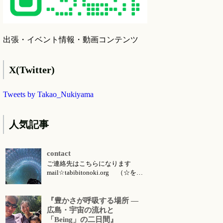
出張・イベント情報・動画コンテンツ
X(Twitter)
Tweets by Takao_Nukiyama
人気記事
contact
ご連絡先はこちらになります
mail☆tabibitonoki.org （☆を@
に変えてお送りください） ℡
070-5567-5128 今月のお知らせは
こちらです 今月のイベント・ワ
『豊かさが呼吸する場所 ―
ークショップ・セッション・リト
広島・宇宙の流れと
リート・出張情報等 対面セッシ
「Being」の二日間』