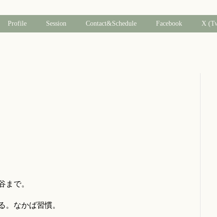
Profile
Session
Contact&Schedule
Facebook
X (T
谷まで。
る。なかば習慣。