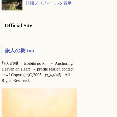
詳細プロフィールを表示
Official Site
旅人の樹 top
旅人の樹 - tabibito no ki- ～ Anchoring
Heaven on Heart ～ profile session contact
new! Copyright(C)2005. 旅人の樹 . All
Rights Reserved.