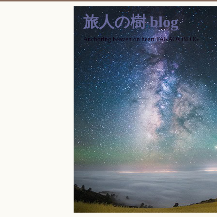
旅人の樹 blog
Anchoring heaven on heart TAKAO's BLOG