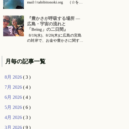
mail☆tabibitonoki.org （☆を@
に変えてお送りください） ℡
070-5567-5128 今月のお知らせは
こちらです 今月のイベント・ワ
『豊かさが呼吸する場所 ―
ークショップ・セッション・リト
広島・宇宙の流れと
リート・出張情報等 対面セッシ
「Being」の二日間』
ョン所要時間・場所 セッション
8/19(水)、8/20(木)に広島の宮島
メニ...
の対岸で、お金や豊かさに関する
お話会をさせていただくことにな
りました。 ご要望により前回六
月に東京で行った 『〜お金・豊
月毎の記事一覧
かさ・宇宙の流れ〜』 のお話の
続編的な内容になります。（こち
らは 公式ライン より動画コンテ
8月 2026
( 3 )
ンツとして購入可能です...
7月 2026
( 4 )
6月 2026
( 4 )
5月 2026
( 6 )
4月 2026
( 3 )
3月 2026
( 9 )