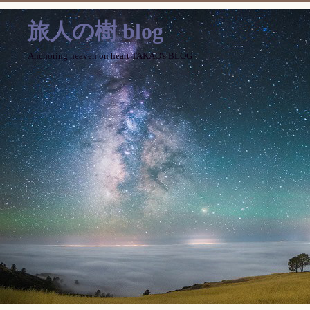
旅人の樹 blog
Anchoring heaven on heart TAKAO's BLOG