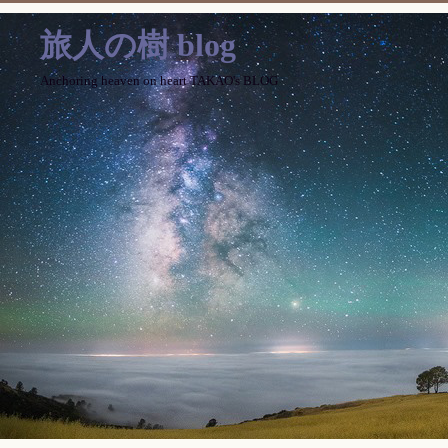
旅人の樹 blog
Anchoring heaven on heart TAKAO's BLOG