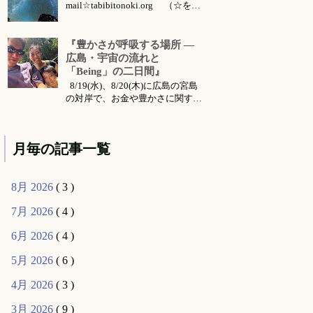
mail☆tabibitonoki.org （☆を@
に変えてお送りください） ℡
070-5567-5128 今月のお知らせは
こちらです 今月のイベント・ワ
『豊かさが呼吸する場所 ―
ークショップ・セッション・リト
広島・宇宙の流れと
リート・出張情報等 対面セッシ
「Being」の二日間』
ョン所要時間・場所 セッション
8/19(水)、8/20(木)に広島の宮島
メニ...
の対岸で、お金や豊かさに関する
お話会をさせていただくことにな
りました。 ご要望により前回六
月に東京で行った 『〜お金・豊
月毎の記事一覧
かさ・宇宙の流れ〜』 のお話の
続編的な内容になります。（こち
らは 公式ライン より動画コンテ
8月 2026
( 3 )
ンツとして購入可能です...
7月 2026
( 4 )
6月 2026
( 4 )
5月 2026
( 6 )
4月 2026
( 3 )
3月 2026
( 9 )