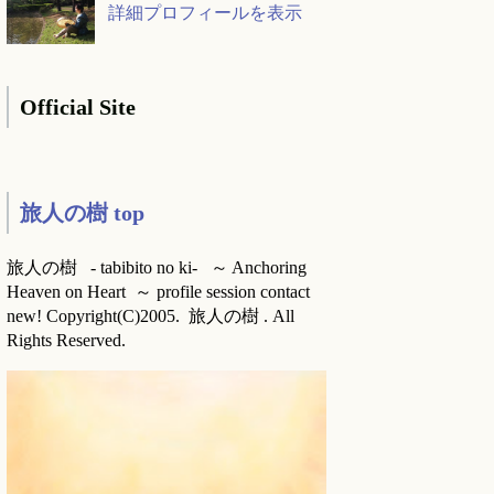
詳細プロフィールを表示
Official Site
旅人の樹 top
旅人の樹 - tabibito no ki- ～ Anchoring
Heaven on Heart ～ profile session contact
new! Copyright(C)2005. 旅人の樹 . All
Rights Reserved.