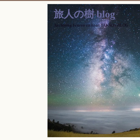
旅人の樹 blog
Anchoring heaven on heart TAKAO's BLOG