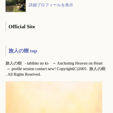
詳細プロフィールを表示
Official Site
旅人の樹 top
旅人の樹 - tabibito no ki- ～ Anchoring Heaven on Heart
～ profile session contact new! Copyright(C)2005. 旅人の樹
. All Rights Reserved.