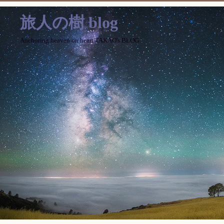
旅人の樹 blog
Anchoring heaven on heart TAKAO's BLOG