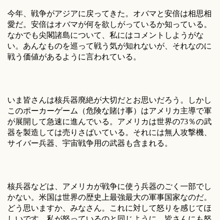
今年、戦争がアジアに戻ってきた。オバマと安倍は相思相
愛だ。安倍はオバマが何を欲しがっているか知っている。
なかでも尖閣諸島について、私にはコメントしようがな
い。あんなものを巡って戦う気が知れないが、それなのに
戦う価値があるように言われている。
いま皆さんは核兵器廃絶が大切だとお思いだろう。しかし
このポーカーゲーム（危険な賭け事）はアメリカ主導で軍
が展開して急速に進んでいる。アメリカは世界の73％の武
器を製造しては売りさばいている。それには無人攻撃機、
サイバー兵器、宇宙戦争用の武器も含まれる。
核兵器などは、アメリカが戦争に使う兵器のごく一部でし
かない。米国は世界の歴史上最強最大の軍事国家なのだ。
どう思いますか、みなさん。これに対して怒りを感じてほ
しいです。私が怒っているのと同じように、皆さんにも怒