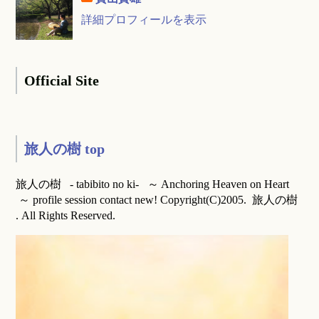
詳細プロフィールを表示
Official Site
旅人の樹 top
旅人の樹 - tabibito no ki- ～ Anchoring Heaven on Heart
～ profile session contact new! Copyright(C)2005. 旅人の樹
. All Rights Reserved.