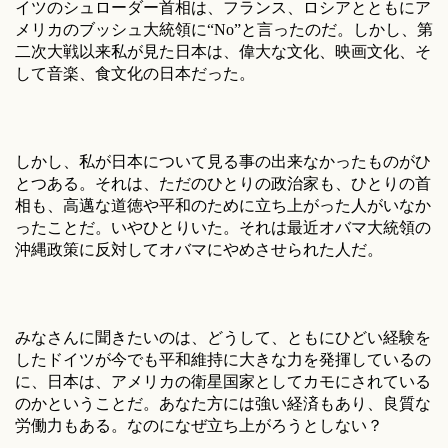
イツのシュローダー首相は、フランス、ロシアとともにア
メリカのブッシュ大統領に“No”と言ったのだ。しかし、第
二次大戦以来私が見た日本は、偉大な文化、映画文化、そ
して音楽、食文化の日本だった。
しかし、私が日本について見る事の出来なかったものがひ
とつある。それは、ただのひとりの政治家も、ひとりの首
相も、高邁な道徳や平和のために立ち上がった人がいなか
ったことだ。いやひとりいた。それは最近オバマ大統領の
沖縄政策に反対してオバマにやめさせられた人だ。
みなさんに聞きたいのは、どうして、ともにひどい経験を
したドイツが今でも平和維持に大きな力を発揮しているの
に、日本は、アメリカの衛星国家としてカモにされている
のかということだ。あなた方には強い経済もあり、良質な
労働力もある。なのになぜ立ち上がろうとしない？