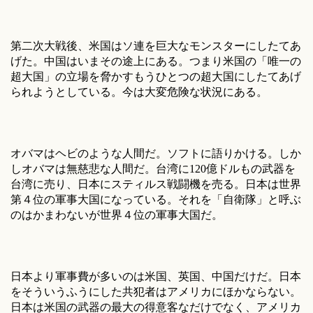
第二次大戦後、米国はソ連を巨大なモンスターにしたてあ
げた。中国はいまその途上にある。つまり米国の「唯一の
超大国」の立場を脅かすもうひとつの超大国にしたてあげ
られようとしている。今は大変危険な状況にある。
オバマはヘビのような人間だ。ソフトに語りかける。しか
しオバマは無慈悲な人間だ。台湾に120億ドルもの武器を
台湾に売り、日本にスティルス戦闘機を売る。日本は世界
第４位の軍事大国になっている。それを「自衛隊」と呼ぶ
のはかまわないが世界４位の軍事大国だ。
日本より軍事費が多いのは米国、英国、中国だけだ。日本
をそういうふうにした共犯者はアメリカにほかならない。
日本は米国の武器の最大の得意客なだけでなく、アメリカ