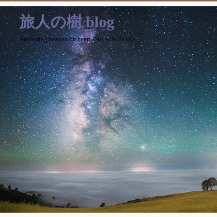
旅人の樹 blog
Anchoring heaven on heart TAKAO's BLOG