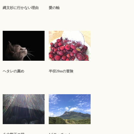
縄文杉に行かない理由
愛の軸
ヘタレの薦め
半径20mの冒険