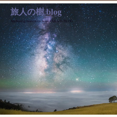
旅人の樹 blog
Anchoring heaven on heart TAKAO's BLOG