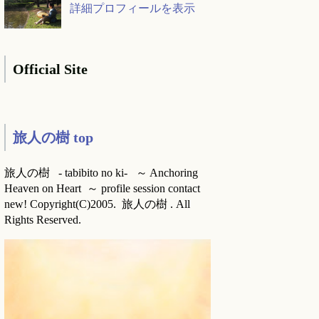
詳細プロフィールを表示
Official Site
旅人の樹 top
旅人の樹 - tabibito no ki- ～ Anchoring
Heaven on Heart ～ profile session contact
new! Copyright(C)2005. 旅人の樹 . All
Rights Reserved.