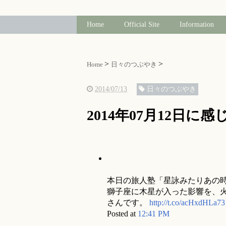
Home
Official Site
Information
Home
日々のつぶやき
2014/07/13
日々のつぶやき
2014年07月12日に
本日の旅人塾「星詠みたりあの時
獅子座に木星が入った影響を、
さんです。
http://t.co/acHxdHLa73
Posted at
12:41 PM