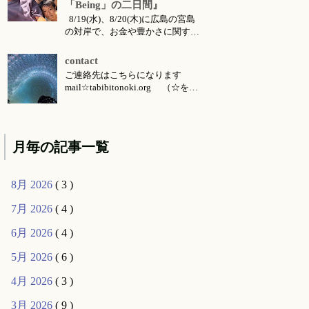
「Being」の二日間』
8/19(水)、8/20(木)に広島の宮島
の対岸で、お金や豊かさに関する
お話会をさせていただくことにな
りました。 ご要望により前回六
contact
月に東京で行った 『〜お金・豊
ご連絡先はこちらになります
かさ・宇宙の流れ〜』 のお話の
mail☆tabibitonoki.org （☆を@
続編的な内容になります。（こち
に変えてお送りください） ℡
らは 公式ライン より動画コンテ
070-5567-5128 今月のお知らせは
ンツとして購入可能です...
こちらです 今月のイベント・ワ
ークショップ・セッション・リト
月毎の記事一覧
リート・出張情報等 対面セッシ
ョン所要時間・場所 セッション
メニ...
8月 2026
( 3 )
7月 2026
( 4 )
6月 2026
( 4 )
5月 2026
( 6 )
4月 2026
( 3 )
3月 2026
( 9 )