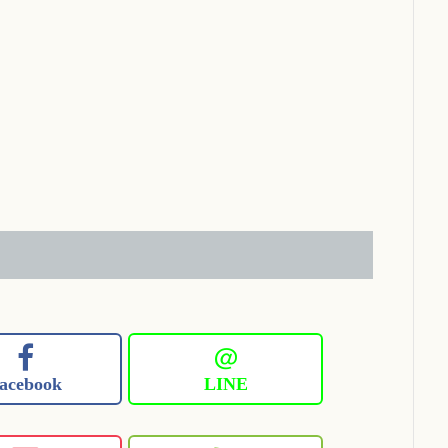
＠
acebook
LINE