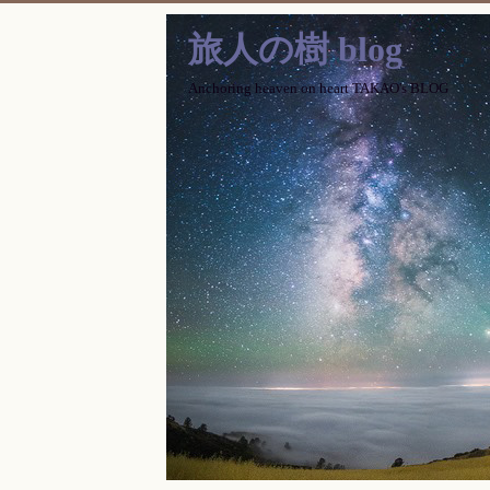
旅人の樹 blog
Anchoring heaven on heart TAKAO's BLOG