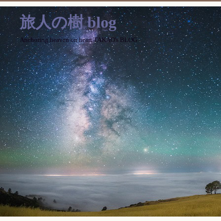
旅人の樹 blog
Anchoring heaven on heart TAKAO's BLOG