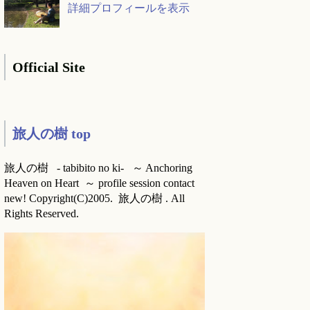
詳細プロフィールを表示
Official Site
旅人の樹 top
旅人の樹 - tabibito no ki- ～ Anchoring
Heaven on Heart ～ profile session contact
new! Copyright(C)2005. 旅人の樹 . All
Rights Reserved.