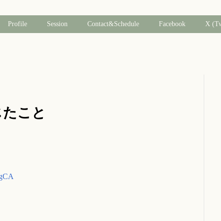
Profile
Session
Contact&Schedule
Facebook
X (T
感じたこと
cgCA