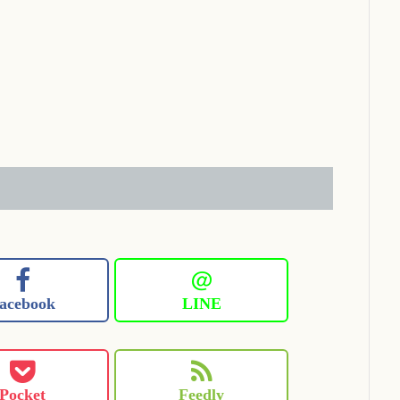
＠
acebook
LINE
Pocket
Feedly