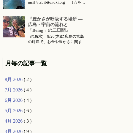
mail☆tabibitonoki.org （☆を@
に変えてお送りください） ℡
070-5567-5128 今月のお知らせは
こちらです 今月のイベント・ワ
『豊かさが呼吸する場所 ―
ークショップ・セッション・リト
広島・宇宙の流れと
リート・出張情報等 対面セッシ
「Being」の二日間』
ョン所要時間・場所 セッション
8/19(水)、8/20(木)に広島の宮島
メニ...
の対岸で、お金や豊かさに関する
お話会をさせていただくことにな
りました。 ご要望により前回六
月に東京で行った 『〜お金・豊
月毎の記事一覧
かさ・宇宙の流れ〜』 のお話の
続編的な内容になります。（こち
らは 公式ライン より動画コンテ
8月 2026
( 2 )
ンツとして購入可能です...
7月 2026
( 4 )
6月 2026
( 4 )
5月 2026
( 6 )
4月 2026
( 3 )
3月 2026
( 9 )