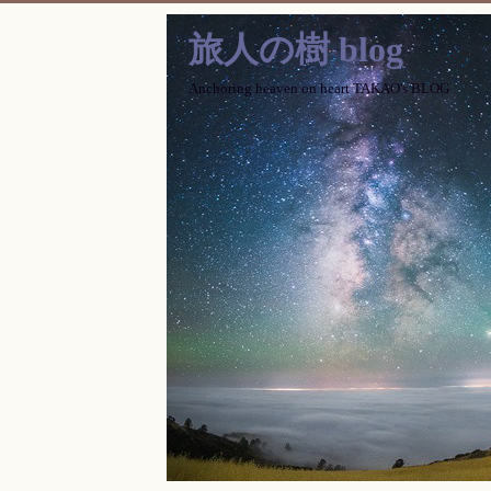
旅人の樹 blog
Anchoring heaven on heart TAKAO's BLOG