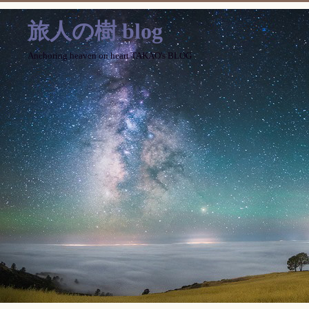
旅人の樹 blog
Anchoring heaven on heart TAKAO's BLOG