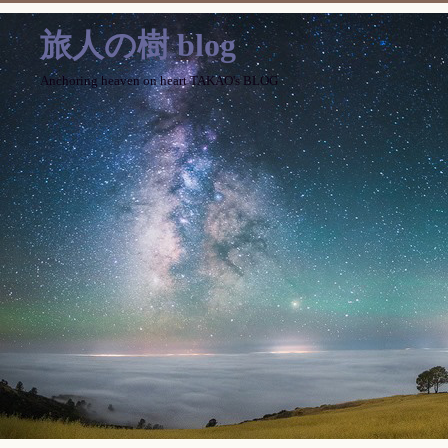
旅人の樹 blog
Anchoring heaven on heart TAKAO's BLOG