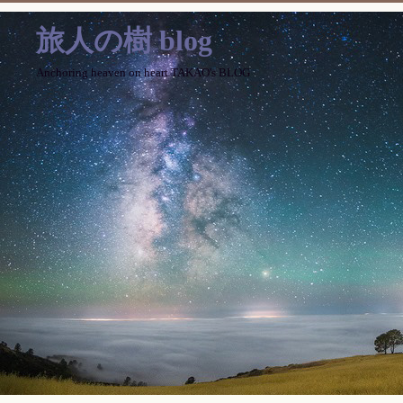
旅人の樹 blog
Anchoring heaven on heart TAKAO's BLOG