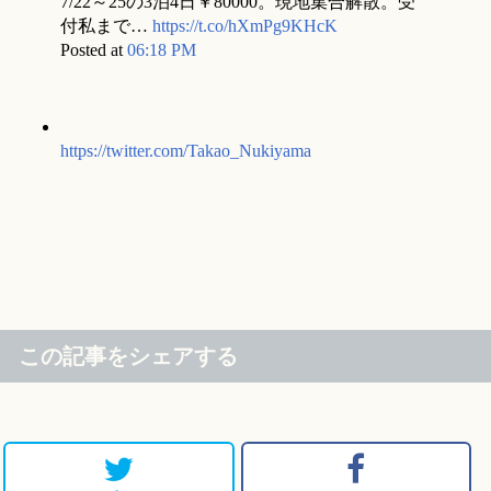
7/22～25の3泊4日￥80000。現地集合解散。受
付私まで…
https://t.co/hXmPg9KHcK
Posted at
06:18 PM
https://twitter.com/Takao_Nukiyama
この記事をシェアする