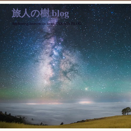
旅人の樹 blog
Anchoring heaven on heart TAKAO's BLOG