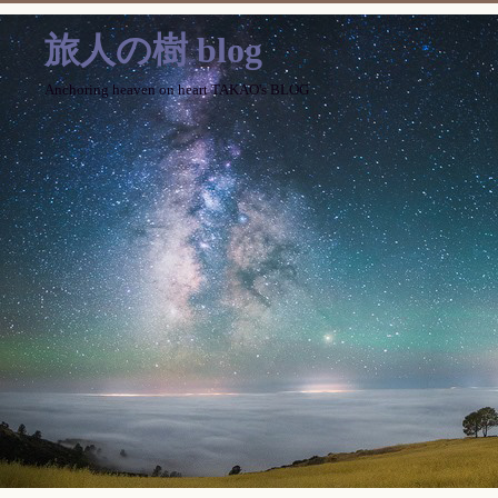
旅人の樹 blog
Anchoring heaven on heart TAKAO's BLOG