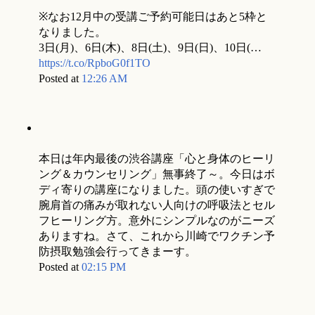
※なお12月中の受講ご予約可能日はあと5枠と
なりました。
3日(月)、6日(木)、8日(土)、9日(日)、10日(…
https://t.co/RpboG0f1TO
Posted at
12:26 AM
本日は年内最後の渋谷講座「心と身体のヒーリ
ング＆カウンセリング」無事終了～。今日はボ
ディ寄りの講座になりました。頭の使いすぎで
腕肩首の痛みが取れない人向けの呼吸法とセル
フヒーリング方。意外にシンプルなのがニーズ
ありますね。さて、これから川崎でワクチン予
防摂取勉強会行ってきまーす。
Posted at
02:15 PM