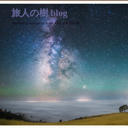
旅人の樹 blog
Anchoring heaven on heart TAKAO's BLOG