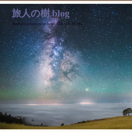
旅人の樹 blog
Anchoring heaven on heart TAKAO's BLOG