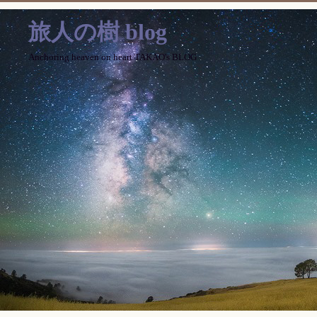
旅人の樹 blog
Anchoring heaven on heart TAKAO's BLOG