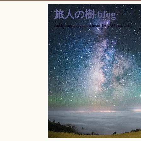
旅人の樹 blog
Anchoring heaven on heart TAKAO's BLOG