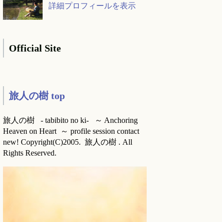
詳細プロフィールを表示
Official Site
旅人の樹 top
旅人の樹 - tabibito no ki- ～ Anchoring
Heaven on Heart ～ profile session contact
new! Copyright(C)2005. 旅人の樹 . All
Rights Reserved.