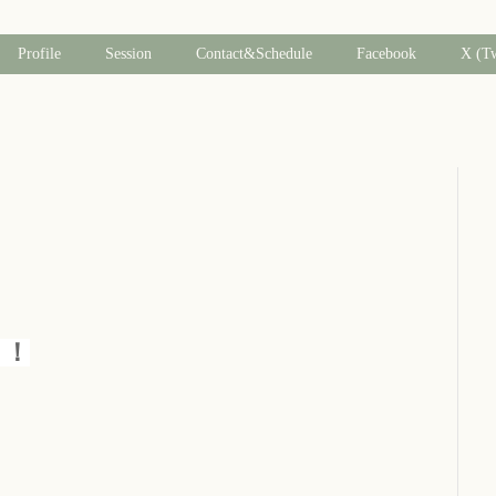
Profile
Session
Contact&Schedule
Facebook
X (T
！！