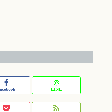
＠
acebook
LINE