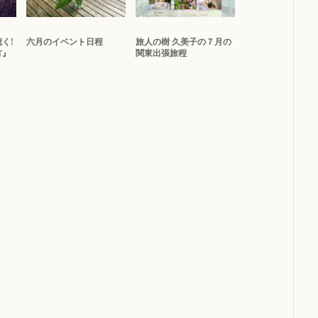
く!
六月のイベント日程
旅人の樹 久美子の７月の
方』
関東出張旅程