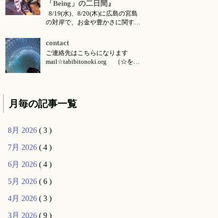
「Being」の二日間』
8/19(水)、8/20(木)に広島の宮島
の対岸で、お金や豊かさに関する
お話会をさせていただくことにな
りました。 ご要望により前回六
contact
月に東京で行った 『〜お金・豊
ご連絡先はこちらになります
かさ・宇宙の流れ〜』 のお話の
mail☆tabibitonoki.org （☆を@
続編的な内容になります。（こち
に変えてお送りください） ℡
らは 公式ライン より動画コンテ
070-5567-5128 今月のお知らせは
ンツとして購入可能です...
こちらです 今月のイベント・ワ
ークショップ・セッション・リト
月毎の記事一覧
リート・出張情報等 対面セッシ
ョン所要時間・場所 セッション
メニ...
8月 2026
( 3 )
7月 2026
( 4 )
6月 2026
( 4 )
5月 2026
( 6 )
4月 2026
( 3 )
3月 2026
( 9 )