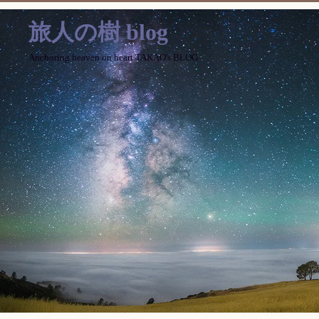
旅人の樹 blog
Anchoring heaven on heart TAKAO's BLOG