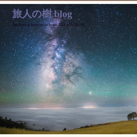
旅人の樹 blog
Anchoring heaven on heart TAKAO's BLOG