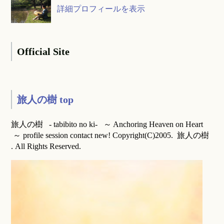
詳細プロフィールを表示
Official Site
旅人の樹 top
旅人の樹 - tabibito no ki- ～ Anchoring Heaven on Heart
～ profile session contact new! Copyright(C)2005. 旅人の樹
. All Rights Reserved.