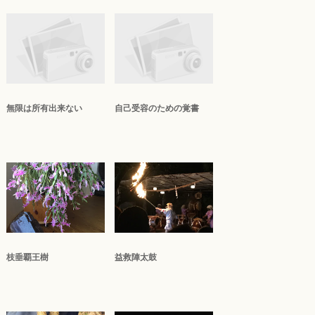
無限は所有出来ない
自己受容のための覚書
枝垂覇王樹
益救陣太鼓