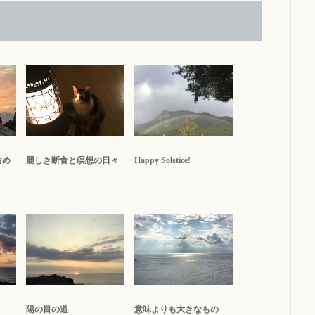
おめ
麗しき断食と瞑想の日々
Happy Solstice!
陽の目の道
意味よりも大きなもの