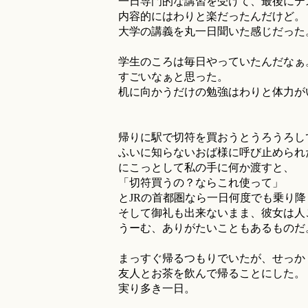
一日専門的な講習を受けて、最後にテ
内容的にはわりと楽だったんだけど。
大学の講義を丸一日聞いた感じだった
学生のころは毎日やっていたんだなぁ
すごいなぁと思った。
机に向かうだけの勉強はわりと体力が
帰りに駅で切符を買おうとうろうろし
ふいに知らないおば様に呼び止められ
にこっとして私の手に何か渡すと、
「切符買うの？ならこれ使って」
とJRの首都圏なら一日何度でも乗り
そして御礼も出来ないまま、彼女は人
うーむ、ありがたいこともあるものだ
まっすぐ帰るつもりでいたが、せっか
友人とお茶を飲んで帰ることにした。
実り多き一日。