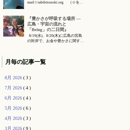
mail☆tabibitonoki.org （☆を@
に変えてお送りください） ℡
070-5567-5128 今月のお知らせは
こちらです 今月のイベント・ワ
『豊かさが呼吸する場所 ―
ークショップ・セッション・リト
広島・宇宙の流れと
リート・出張情報等 対面セッシ
「Being」の二日間』
ョン所要時間・場所 セッション
8/19(水)、8/20(木)に広島の宮島
メニ...
の対岸で、お金や豊かさに関する
お話会をさせていただくことにな
りました。 ご要望により前回六
月に東京で行った 『〜お金・豊
月毎の記事一覧
かさ・宇宙の流れ〜』 のお話の
続編的な内容になります。（こち
らは 公式ライン より動画コンテ
8月 2026
( 3 )
ンツとして購入可能です...
7月 2026
( 4 )
6月 2026
( 4 )
5月 2026
( 6 )
4月 2026
( 3 )
3月 2026
( 9 )