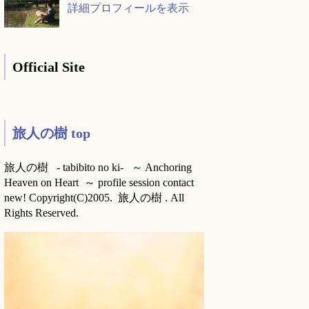
詳細プロフィールを表示
Official Site
旅人の樹 top
旅人の樹 - tabibito no ki- ～ Anchoring
Heaven on Heart ～ profile session contact
new! Copyright(C)2005. 旅人の樹 . All
Rights Reserved.