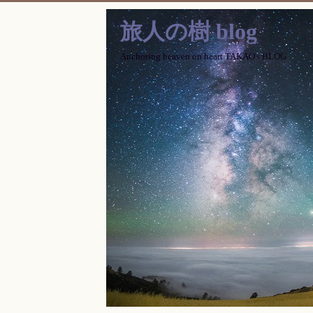
旅人の樹 blog
Anchoring heaven on heart TAKAO's BLOG