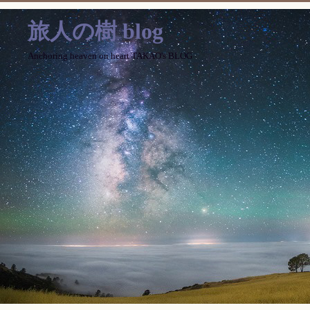
旅人の樹 blog
Anchoring heaven on heart TAKAO's BLOG