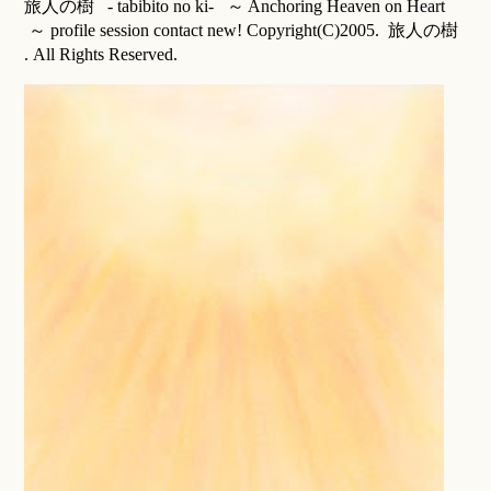
旅人の樹 - tabibito no ki- ～ Anchoring Heaven on Heart
～ profile session contact new! Copyright(C)2005. 旅人の樹
. All Rights Reserved.