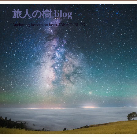
旅人の樹 blog
Anchoring heaven on heart TAKAO's BLOG