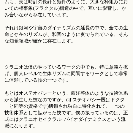
ムも、実は時計の長針と短針のように、大きな枠組みにお
いての相事象(フラクタル)構造の中で、互いに影響し、か
み合いながら存在しています。
それは銀河や宇宙のダイナミズムの延長の中で、全ての生
命と存在のリズムが、和音のように奏でられている、そん
な知覚領域が確かに存在します。
クラニオは僕のやっているワークの中でも、特に意識を拡
げ、個人レベルで生体リズムに同調するワークとして非常
に信頼している技の一つです。
もとはオステオパシーという、西洋整体のような技術体系
から派生した技なのですが、(オステオパシー医はドクタ
ーと同等の資格です)研鑽され独自に特化されて、一つの
技術体系として拡がった技です。僕の扱っているのは、正
式にはクラニオセイクラル･バイオダイナミクスという流
派になります。