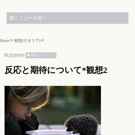
メニューを開く
Home
観想(テオリア)
2010/06/06
観想(テオリア)
反応と期待について*観想2