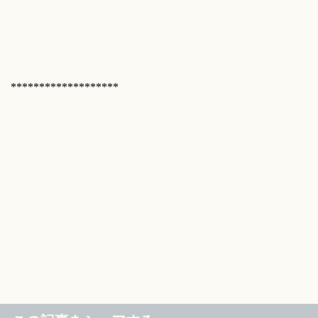
*******************