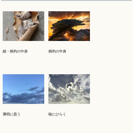
続・柄杓の中身
柄杓の中身
薄明に思う
暁にひらく