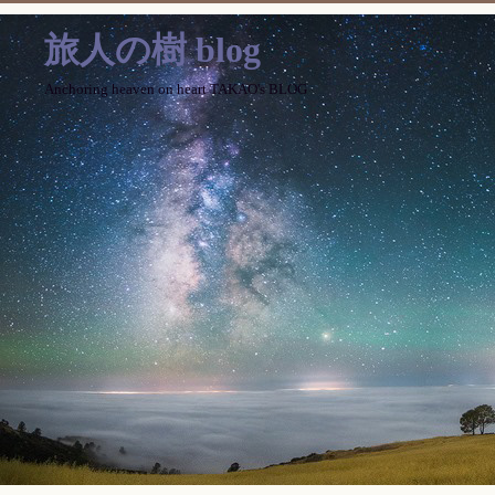
旅人の樹 blog
Anchoring heaven on heart TAKAO's BLOG