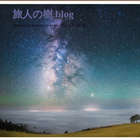
旅人の樹 blog
Anchoring heaven on heart TAKAO's BLOG