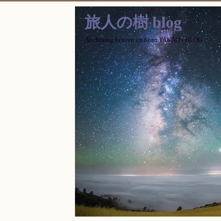
旅人の樹 blog
Anchoring heaven on heart TAKAO's BLOG