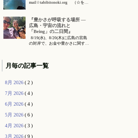
mail☆tabibitonoki.org （☆を@
に変えてお送りください） ℡
070-5567-5128 今月のお知らせは
こちらです 今月のイベント・ワ
『豊かさが呼吸する場所 ―
ークショップ・セッション・リト
広島・宇宙の流れと
リート・出張情報等 対面セッシ
「Being」の二日間』
ョン所要時間・場所 セッション
8/19(水)、8/20(木)に広島の宮島
メニ...
の対岸で、お金や豊かさに関する
お話会をさせていただくことにな
りました。 ご要望により前回六
月に東京で行った 『〜お金・豊
月毎の記事一覧
かさ・宇宙の流れ〜』 のお話の
続編的な内容になります。（こち
らは 公式ライン より動画コンテ
8月 2026
( 2 )
ンツとして購入可能です...
7月 2026
( 4 )
6月 2026
( 4 )
5月 2026
( 6 )
4月 2026
( 3 )
3月 2026
( 9 )