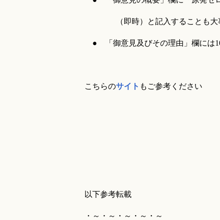
（即時）と記入することも大事。そ
● 「御意見及びその理由」欄には1
こちらの
サイト
もご参考ください
以下参考転載
・～・～・～・～・～