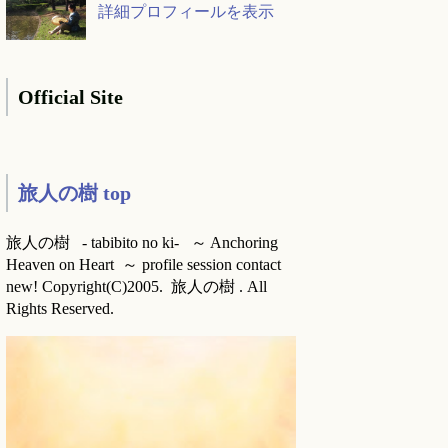
詳細プロフィールを表示
Official Site
旅人の樹 top
旅人の樹 - tabibito no ki- ～ Anchoring
Heaven on Heart ～ profile session contact
new! Copyright(C)2005. 旅人の樹 . All
Rights Reserved.