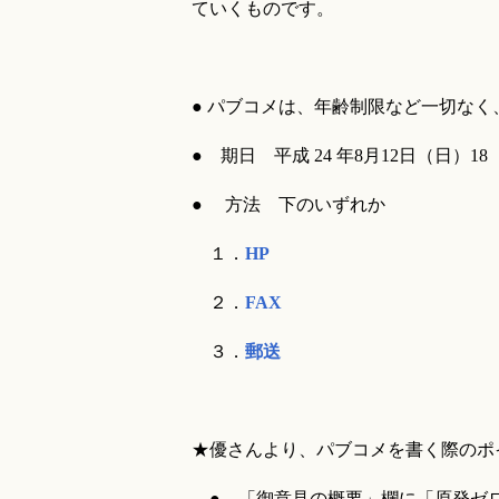
ていくものです。
● パブコメは、年齢制限など一切な
● 期日 平成 24 年8月12日（日）18
● 方法 下のいずれか
１．
HP
２．
FAX
３．
郵送
★優さんより、パブコメを書く際のポ
● 「御意見の概要」欄に「原発ゼ