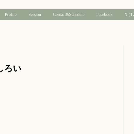
Profile
Session
Contact&Schedule
Facebook
X (T
しろい