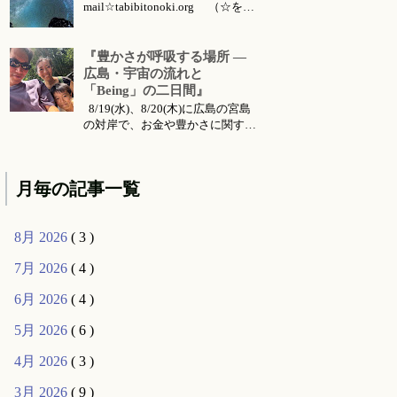
mail☆tabibitonoki.org （☆を@
に変えてお送りください） ℡
070-5567-5128 今月のお知らせは
こちらです 今月のイベント・ワ
『豊かさが呼吸する場所 ―
ークショップ・セッション・リト
広島・宇宙の流れと
リート・出張情報等 対面セッシ
「Being」の二日間』
ョン所要時間・場所 セッション
8/19(水)、8/20(木)に広島の宮島
メニ...
の対岸で、お金や豊かさに関する
お話会をさせていただくことにな
りました。 ご要望により前回六
月に東京で行った 『〜お金・豊
月毎の記事一覧
かさ・宇宙の流れ〜』 のお話の
続編的な内容になります。（こち
らは 公式ライン より動画コンテ
8月 2026
( 3 )
ンツとして購入可能です...
7月 2026
( 4 )
6月 2026
( 4 )
5月 2026
( 6 )
4月 2026
( 3 )
3月 2026
( 9 )