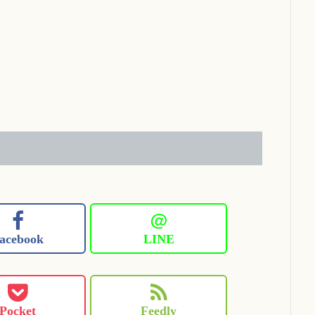
＠
acebook
LINE
Pocket
Feedly