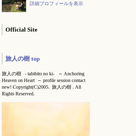
詳細プロフィールを表示
Official Site
旅人の樹 top
旅人の樹 - tabibito no ki- ～ Anchoring
Heaven on Heart ～ profile session contact
new! Copyright(C)2005. 旅人の樹 . All
Rights Reserved.