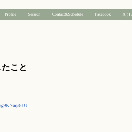
Profile
Session
Contact&Schedule
Facebook
X (T
感じたこと
.co/g9KNaqs81U