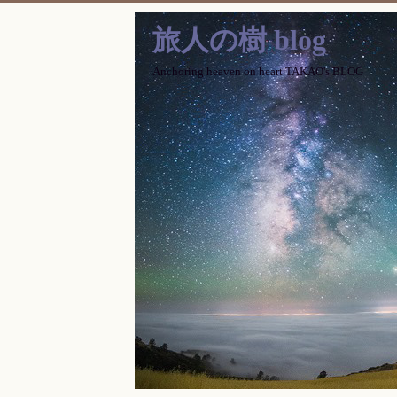
旅人の樹 blog
Anchoring heaven on heart TAKAO's BLOG