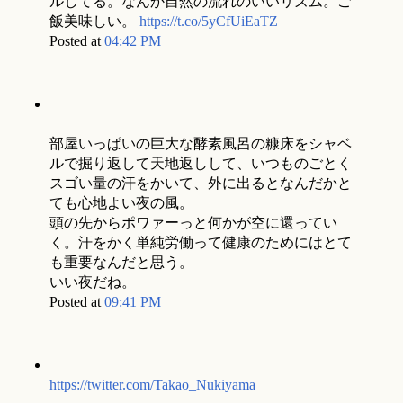
ルしてる。なんか自然の流れのいいリズム。ご
飯美味しい。
https://t.co/5yCfUiEaTZ
Posted at
04:42 PM
部屋いっぱいの巨大な酵素風呂の糠床をシャベ
ルで掘り返して天地返しして、いつものごとく
スゴい量の汗をかいて、外に出るとなんだかと
ても心地よい夜の風。
頭の先からポワァーっと何かが空に還ってい
く。汗をかく単純労働って健康のためにはとて
も重要なんだと思う。
いい夜だね。
Posted at
09:41 PM
https://twitter.com/Takao_Nukiyama