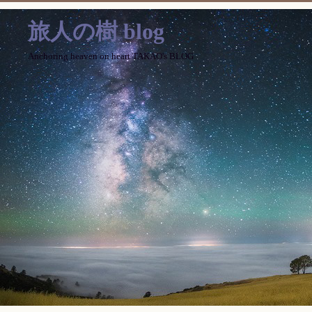
旅人の樹 blog
Anchoring heaven on heart TAKAO's BLOG