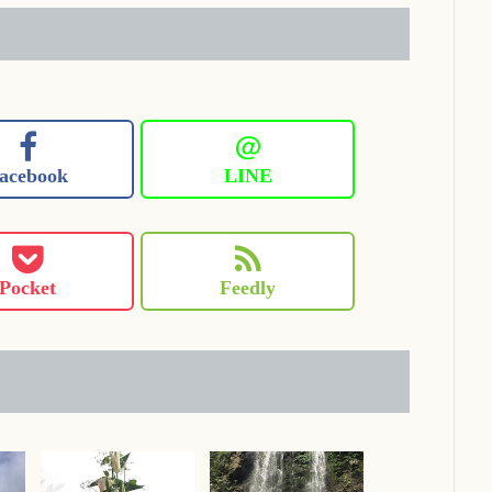
＠
acebook
LINE
Pocket
Feedly