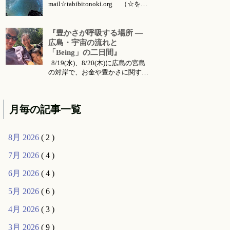
mail☆tabibitonoki.org （☆を@
に変えてお送りください） ℡
070-5567-5128 今月のお知らせは
こちらです 今月のイベント・ワ
『豊かさが呼吸する場所 ―
ークショップ・セッション・リト
広島・宇宙の流れと
リート・出張情報等 対面セッシ
「Being」の二日間』
ョン所要時間・場所 セッション
8/19(水)、8/20(木)に広島の宮島
メニ...
の対岸で、お金や豊かさに関する
お話会をさせていただくことにな
りました。 ご要望により前回六
月に東京で行った 『〜お金・豊
月毎の記事一覧
かさ・宇宙の流れ〜』 のお話の
続編的な内容になります。（こち
らは 公式ライン より動画コンテ
8月 2026
( 2 )
ンツとして購入可能です...
7月 2026
( 4 )
6月 2026
( 4 )
5月 2026
( 6 )
4月 2026
( 3 )
3月 2026
( 9 )