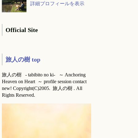
詳細プロフィールを表示
Official Site
旅人の樹 top
旅人の樹 - tabibito no ki- ～ Anchoring
Heaven on Heart ～ profile session contact
new! Copyright(C)2005. 旅人の樹 . All
Rights Reserved.