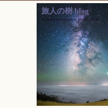
旅人の樹 blog
Anchoring heaven on heart TAKAO's BLOG