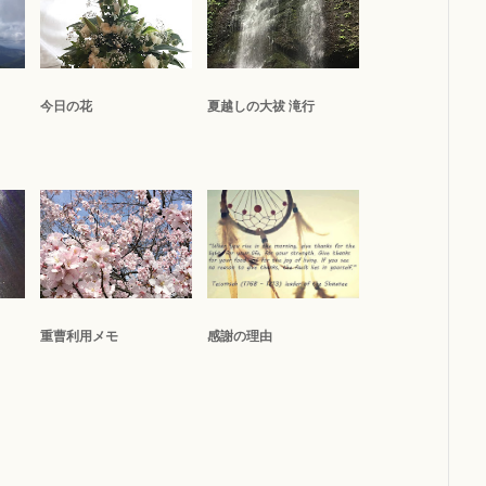
今日の花
夏越しの大祓 滝行
重曹利用メモ
感謝の理由