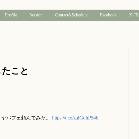
Profile
Session
Contact&Schedule
Facebook
X (T
感じたこと
イヤパフェ頼んでみた。
https://t.co/zaIGqhP54b