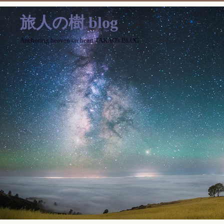
旅人の樹 blog
Anchoring heaven on heart TAKAO's BLOG