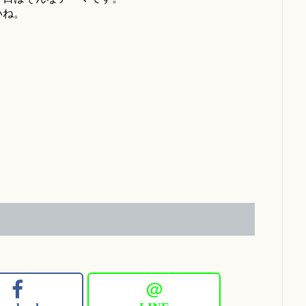
いね。
＠