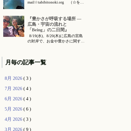
mail☆tabibitonoki.org （☆を@
に変えてお送りください） ℡
070-5567-5128 今月のお知らせは
こちらです 今月のイベント・ワ
『豊かさが呼吸する場所 ―
ークショップ・セッション・リト
広島・宇宙の流れと
リート・出張情報等 対面セッシ
「Being」の二日間』
ョン所要時間・場所 セッション
8/19(水)、8/20(木)に広島の宮島
メニ...
の対岸で、お金や豊かさに関する
お話会をさせていただくことにな
りました。 ご要望により前回六
月に東京で行った 『〜お金・豊
月毎の記事一覧
かさ・宇宙の流れ〜』 のお話の
続編的な内容になります。（こち
らは 公式ライン より動画コンテ
8月 2026
( 3 )
ンツとして購入可能です...
7月 2026
( 4 )
6月 2026
( 4 )
5月 2026
( 6 )
4月 2026
( 3 )
3月 2026
( 9 )