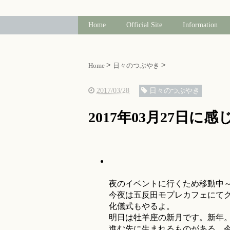
Home
Official Site
Information
Home
日々のつぶやき
2017/03/28
日々のつぶやき
2017年03月27日に
夜のイベントに行くため移動中
今夜は五反田モプレカフェにて
化儀式もやるよ。
明日は牡羊座の新月です。新年
進む先に生まれるものがある。