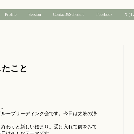
Profile
Session
Contact&Schedule
Facebook
X (T
感じたこと
～。
グループリーディング会です。今日は太鼓の浄
。終わりと新しい始まり。受け入れて前をみて
今日はそんなテーマです。