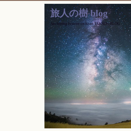
旅人の樹 blog
Anchoring heaven on heart TAKAO's BLOG