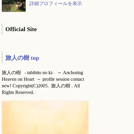
詳細プロフィールを表示
Official Site
旅人の樹 top
旅人の樹 - tabibito no ki- ～ Anchoring
Heaven on Heart ～ profile session contact
new! Copyright(C)2005. 旅人の樹 . All
Rights Reserved.