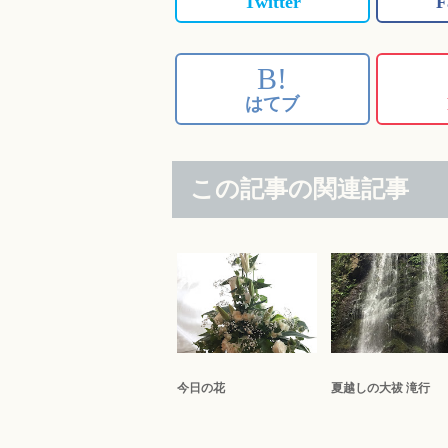
Twitter
F
B!
はてブ
この記事の関連記事
今日の花
夏越しの大祓 滝行