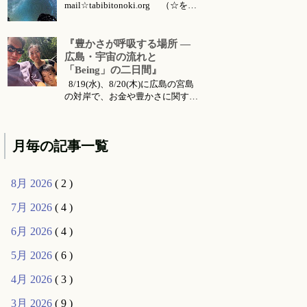
mail☆tabibitonoki.org （☆を@
に変えてお送りください） ℡
070-5567-5128 今月のお知らせは
こちらです 今月のイベント・ワ
『豊かさが呼吸する場所 ―
ークショップ・セッション・リト
広島・宇宙の流れと
リート・出張情報等 対面セッシ
「Being」の二日間』
ョン所要時間・場所 セッション
8/19(水)、8/20(木)に広島の宮島
メニ...
の対岸で、お金や豊かさに関する
お話会をさせていただくことにな
りました。 ご要望により前回六
月に東京で行った 『〜お金・豊
月毎の記事一覧
かさ・宇宙の流れ〜』 のお話の
続編的な内容になります。（こち
らは 公式ライン より動画コンテ
8月 2026
( 2 )
ンツとして購入可能です...
7月 2026
( 4 )
6月 2026
( 4 )
5月 2026
( 6 )
4月 2026
( 3 )
3月 2026
( 9 )