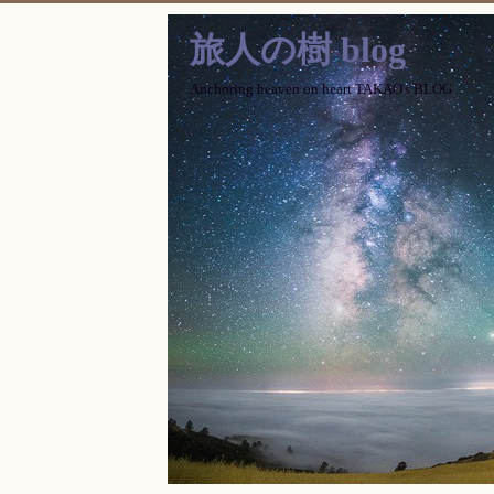
旅人の樹 blog
Anchoring heaven on heart TAKAO's BLOG