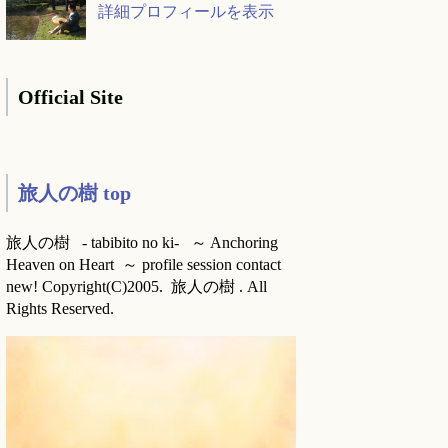
詳細プロフィールを表示
Official Site
旅人の樹 top
旅人の樹 - tabibito no ki- ～ Anchoring
Heaven on Heart ～ profile session contact
new! Copyright(C)2005. 旅人の樹 . All
Rights Reserved.