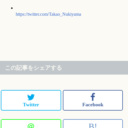
https://twitter.com/Takao_Nukiyama
この記事をシェアする
Twitter
Facebook
＠
B!