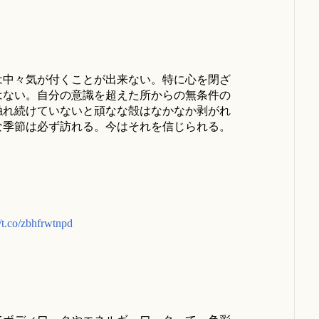
は中々気が付くことが出来ない。特に心を閉ざ
はない。自分の意識を超えた所からの無条件の
触れ続けていないと頑なな殻はなかなか剥がれ
な季節は必ず訪れる。今はそれを信じられる。
//t.co/zbhfrwtnpd