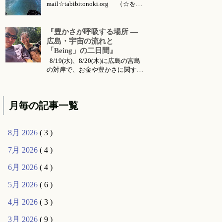
mail☆tabibitonoki.org （☆を@
に変えてお送りください） ℡
070-5567-5128 今月のお知らせは
こちらです 今月のイベント・ワ
『豊かさが呼吸する場所 ―
ークショップ・セッション・リト
広島・宇宙の流れと
リート・出張情報等 対面セッシ
「Being」の二日間』
ョン所要時間・場所 セッション
8/19(水)、8/20(木)に広島の宮島
メニ...
の対岸で、お金や豊かさに関する
お話会をさせていただくことにな
りました。 ご要望により前回六
月に東京で行った 『〜お金・豊
月毎の記事一覧
かさ・宇宙の流れ〜』 のお話の
続編的な内容になります。（こち
らは 公式ライン より動画コンテ
8月 2026
( 3 )
ンツとして購入可能です...
7月 2026
( 4 )
6月 2026
( 4 )
5月 2026
( 6 )
4月 2026
( 3 )
3月 2026
( 9 )