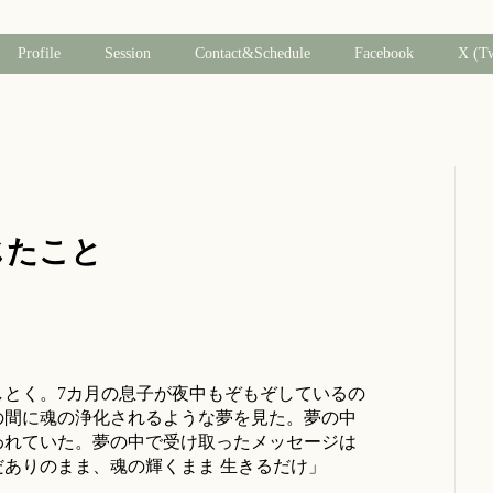
Profile
Session
Contact&Schedule
Facebook
X (T
感じたこと
しとく。7カ月の息子が夜中もぞもぞしているの
の間に魂の浄化されるような夢を見た。夢の中
われていた。夢の中で受け取ったメッセージは
ありのまま、魂の輝くまま 生きるだけ」