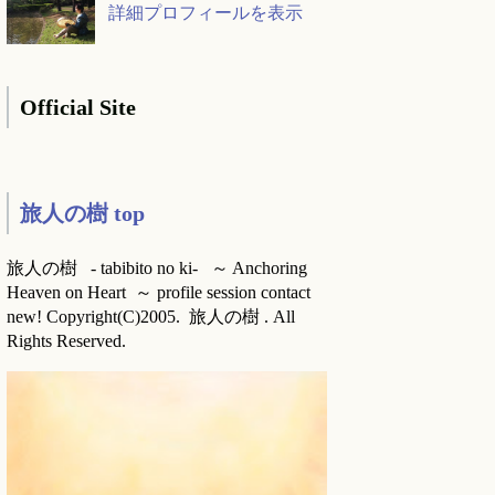
詳細プロフィールを表示
Official Site
旅人の樹 top
旅人の樹 - tabibito no ki- ～ Anchoring
Heaven on Heart ～ profile session contact
new! Copyright(C)2005. 旅人の樹 . All
Rights Reserved.