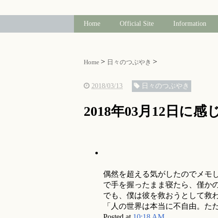
Home
Official Site
Information
Home
日々のつぶやき
2018/03/13
日々のつぶやき
2018年03月12日に
偶然を超える気がしたのでメモ
で手を握ったまま寝たら、僅か
でも、僕は彼を救おうとして救
「人の世界は本当に不自由。ただ
Posted at
10:18 AM