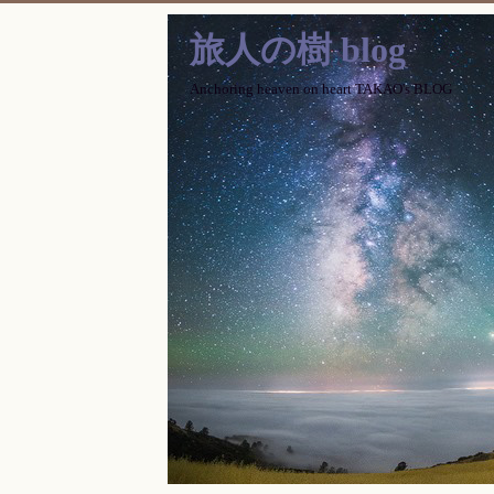
旅人の樹 blog
Anchoring heaven on heart TAKAO's BLOG