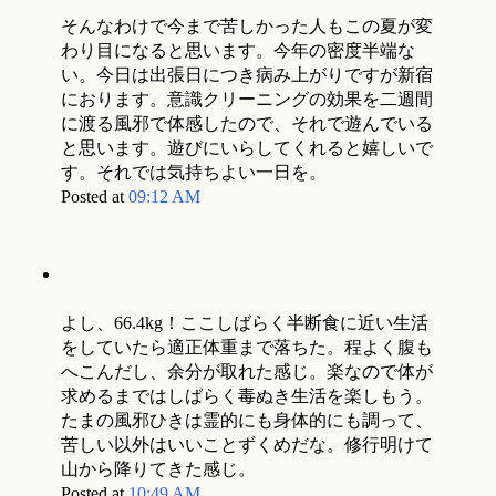
そんなわけで今まで苦しかった人もこの夏が変
わり目になると思います。今年の密度半端な
い。今日は出張日につき病み上がりですが新宿
におります。意識クリーニングの効果を二週間
に渡る風邪で体感したので、それで遊んでいる
と思います。遊びにいらしてくれると嬉しいで
す。それでは気持ちよい一日を。
Posted at
09:12 AM
よし、66.4kg！ここしばらく半断食に近い生活
をしていたら適正体重まで落ちた。程よく腹も
へこんだし、余分が取れた感じ。楽なので体が
求めるまではしばらく毒ぬき生活を楽しもう。
たまの風邪ひきは霊的にも身体的にも調って、
苦しい以外はいいことずくめだな。修行明けて
山から降りてきた感じ。
Posted at
10:49 AM