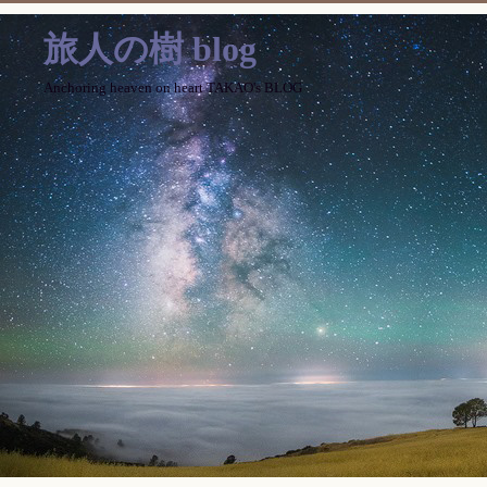
旅人の樹 blog
Anchoring heaven on heart TAKAO's BLOG