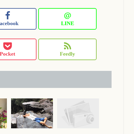
＠
acebook
LINE
Pocket
Feedly