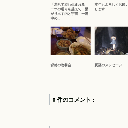
「満ちて溢れ生まれる
本年もよろしくお願
一つの廻りを越えて 繋
します
がり出す内と宇宙 一滴
中の...
背徳の晩餐会
夏至のメッセージ
0 件のコメント :