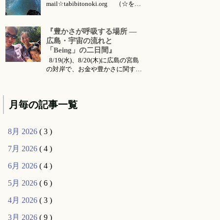
mail☆tabibitonoki.org （☆を@
に変えてお送りください） ℡
070-5567-5128 今月のお知らせは
こちらです 今月のイベント・ワ
『豊かさが呼吸する場所 ―
ークショップ・セッション・リト
広島・宇宙の流れと
リート・出張情報等 対面セッシ
「Being」の二日間』
ョン所要時間・場所 セッション
8/19(水)、8/20(木)に広島の宮島
メニ...
の対岸で、お金や豊かさに関する
お話会をさせていただくことにな
りました。 ご要望により前回六
月に東京で行った 『〜お金・豊
月毎の記事一覧
かさ・宇宙の流れ〜』 のお話の
続編的な内容になります。（こち
らは 公式ライン より動画コンテ
8月 2026
( 3 )
ンツとして購入可能です...
7月 2026
( 4 )
6月 2026
( 4 )
5月 2026
( 6 )
4月 2026
( 3 )
3月 2026
( 9 )