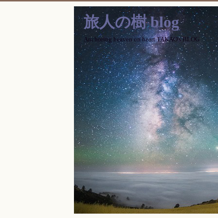
旅人の樹 blog
Anchoring heaven on heart TAKAO's BLOG