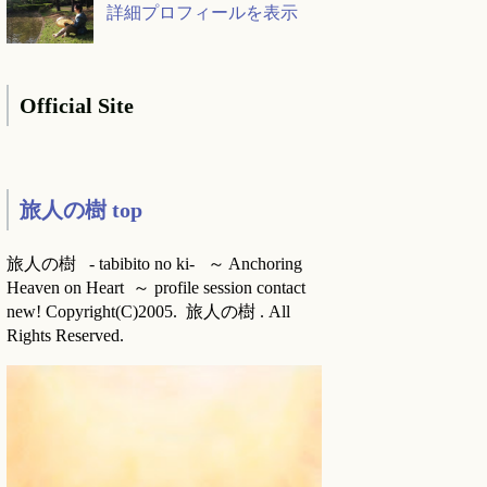
詳細プロフィールを表示
Official Site
旅人の樹 top
旅人の樹 - tabibito no ki- ～ Anchoring
Heaven on Heart ～ profile session contact
new! Copyright(C)2005. 旅人の樹 . All
Rights Reserved.