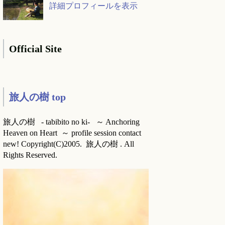
詳細プロフィールを表示
Official Site
旅人の樹 top
旅人の樹 - tabibito no ki- ～ Anchoring
Heaven on Heart ～ profile session contact
new! Copyright(C)2005. 旅人の樹 . All
Rights Reserved.