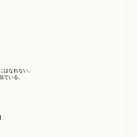
にはなれない。
似ている。
】