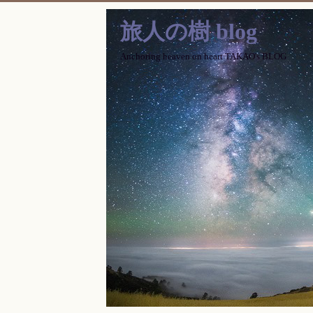
旅人の樹 blog
Anchoring heaven on heart TAKAO's BLOG