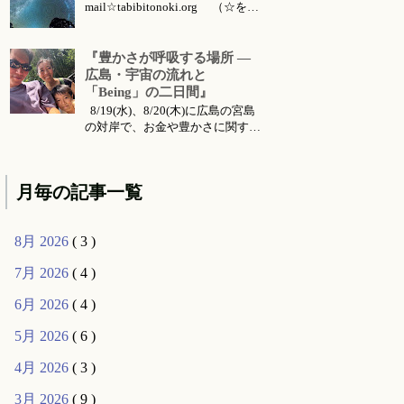
mail☆tabibitonoki.org （☆を@
に変えてお送りください） ℡
070-5567-5128 今月のお知らせは
こちらです 今月のイベント・ワ
『豊かさが呼吸する場所 ―
ークショップ・セッション・リト
広島・宇宙の流れと
リート・出張情報等 対面セッシ
「Being」の二日間』
ョン所要時間・場所 セッション
8/19(水)、8/20(木)に広島の宮島
メニ...
の対岸で、お金や豊かさに関する
お話会をさせていただくことにな
りました。 ご要望により前回六
月に東京で行った 『〜お金・豊
月毎の記事一覧
かさ・宇宙の流れ〜』 のお話の
続編的な内容になります。（こち
らは 公式ライン より動画コンテ
8月 2026
( 3 )
ンツとして購入可能です...
7月 2026
( 4 )
6月 2026
( 4 )
5月 2026
( 6 )
4月 2026
( 3 )
3月 2026
( 9 )