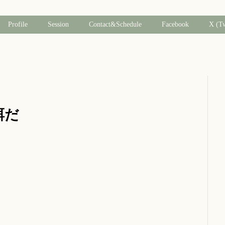
Profile
Session
Contact&Schedule
Facebook
X (T
餌だ