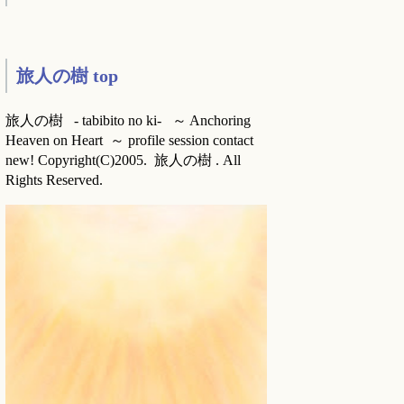
旅人の樹 top
旅人の樹 - tabibito no ki- ～ Anchoring
Heaven on Heart ～ profile session contact
new! Copyright(C)2005. 旅人の樹 . All
Rights Reserved.