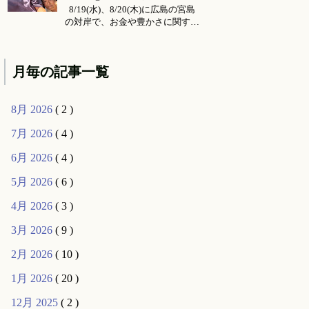
ョン所要時間・場所 セッション
8/19(水)、8/20(木)に広島の宮島
メニ...
の対岸で、お金や豊かさに関する
お話会をさせていただくことにな
りました。 ご要望により前回六
月に東京で行った 『〜お金・豊
月毎の記事一覧
かさ・宇宙の流れ〜』 のお話の
続編的な内容になります。（こち
らは 公式ライン より動画コンテ
8月 2026
( 2 )
ンツとして購入可能です...
7月 2026
( 4 )
6月 2026
( 4 )
5月 2026
( 6 )
4月 2026
( 3 )
3月 2026
( 9 )
2月 2026
( 10 )
1月 2026
( 20 )
12月 2025
( 2 )