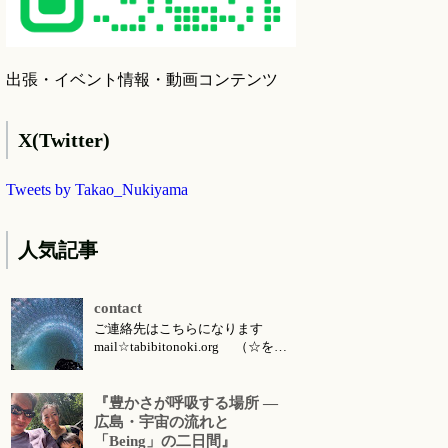
出張・イベント情報・動画コンテンツ
X(Twitter)
Tweets by Takao_Nukiyama
人気記事
contact
ご連絡先はこちらになります
mail☆tabibitonoki.org （☆を@
に変えてお送りください） ℡
070-5567-5128 今月のお知らせは
こちらです 今月のイベント・ワ
『豊かさが呼吸する場所 ―
ークショップ・セッション・リト
広島・宇宙の流れと
リート・出張情報等 対面セッシ
「Being」の二日間』