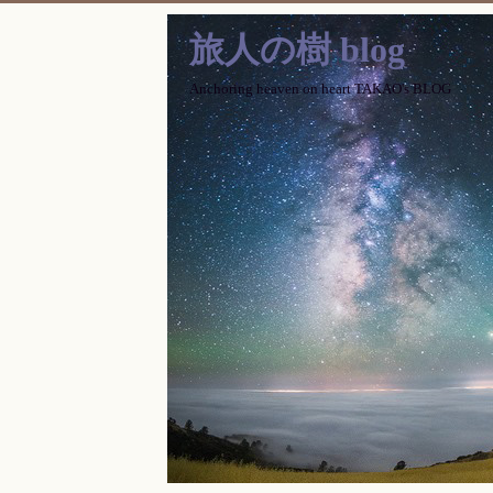
旅人の樹 blog
Anchoring heaven on heart TAKAO's BLOG