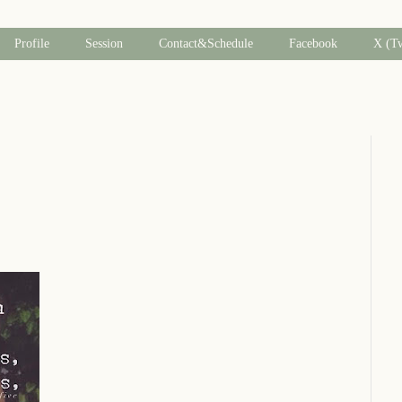
Profile
Session
Contact&Schedule
Facebook
X (T