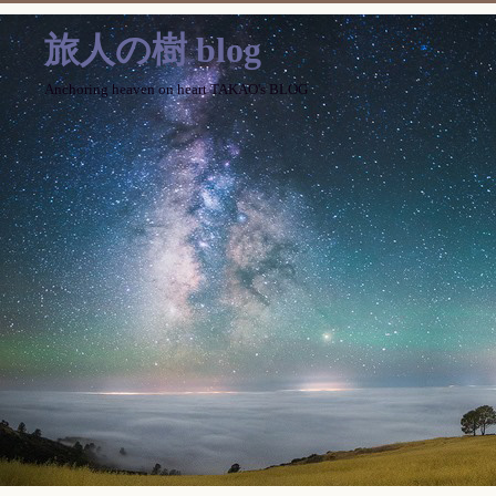
旅人の樹 blog
Anchoring heaven on heart TAKAO's BLOG