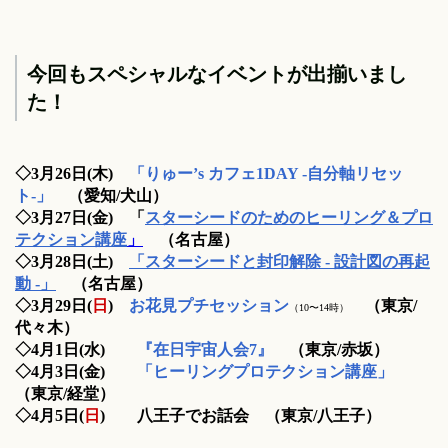
今回も
スペシャルなイベントが出揃いまし
た！
◇3
月26日(木)
「りゅー’s カフェ1DAY -自分軸リセッ
ト-」
（愛知/犬山）
◇3
月27日(金) 「
スターシードのためのヒーリング＆プロ
テクション講座
」
（名古屋）
◇3
月28日(土)
「スターシードと封印解除 - 設計図の再起
動 -」
（名古屋）
◇3月29日(
日
)
お花見プチセッション
（東京/
（10〜14時）
代々木）
◇4月1日(
水
)
『在日宇宙人会7』
（東京/赤坂）
◇4月3日(金)
「ヒーリングプロテクション講座」
（東京/経堂）
◇4月5日
(
日
)
八王子でお話会
（東京/八王子）