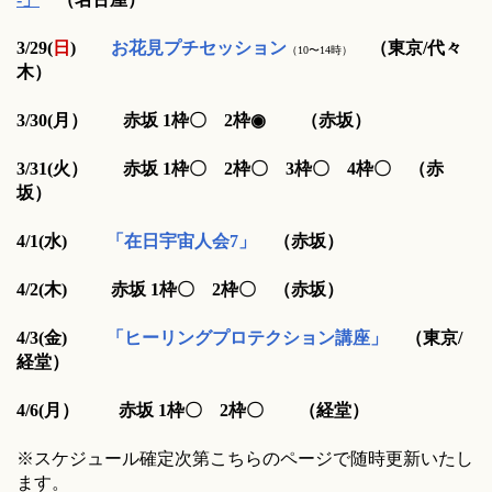
3/29(
日
)
お花見プチセッション
（東京/代々
（10〜14時）
木）
3/30(月
）
赤坂 1枠
〇
2枠
◉
（
赤坂）
3/31(火
）
赤坂 1枠
〇
2枠
〇
3枠
〇
4枠
〇
（
赤
坂）
4/1(水
)
「
在日宇宙人会7」
（
赤坂）
4/2(木
)
赤坂 1枠
〇
2枠
〇
（
赤坂）
4/3
(金)
「ヒーリングプロテクション講座」
（東京/
経堂）
4/6(月
）
赤坂 1枠
〇
2枠
〇
（経堂
）
※スケジュール確定次第こちらのページで随時更新いたし
ます。