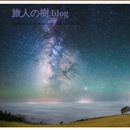
旅人の樹 blog
Anchoring heaven on heart TAKAO's BLOG