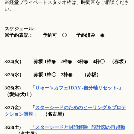
※経堂プライベートスタジオ枠は、時間帯をご相談くださ
い。
スケジュール
※予約表記： 予約可 〇 予約済み ◉
3/24(火
）
赤坂 1枠
◉
2枠
◉
3枠
◉
4枠
〇
（
赤坂）
3/25(水
）
赤坂 1枠
〇
2枠
◉
（
赤坂）
3/
26(木)
「りゅー’s カフェ1DAY -自分軸リセット-」
（愛知/犬山）
3/
27(金)
「
スターシードのためのヒーリング＆プロテ
クション講座
」
（名古屋）
3/
28(土)
「スターシードと封印解除 - 設計図の再起動
-」
（名古屋）