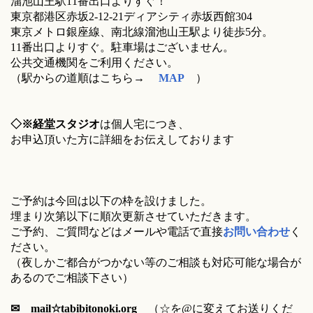
溜池山王駅11番出口よりすぐ！
東京都港区赤坂2-12-21ディアシティ赤坂西館304
東京メトロ銀座線、南北線溜池山王駅より徒歩5分。
11番出口よりすぐ。駐車場はございません。
公共交通機関をご利用ください。
（駅からの道順はこちら→
MAP
）
◇※経堂スタジオ
は個人宅につき、
お申込頂いた方に詳細をお伝えしております
ご予約は今回は以下の枠を設けました。
埋まり次第以下に順次更新させていただきます。
ご予約、ご質問などはメールや電話で直接
お問い合わせ
く
ださい。
（夜しかご都合がつかない等のご相談も対応可能な場合が
あるのでご相談下さい）
✉ mail☆tabibitonoki.org
（☆を@に変えてお送りくだ