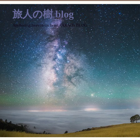
旅人の樹 blog
Anchoring heaven on heart TAKAO's BLOG