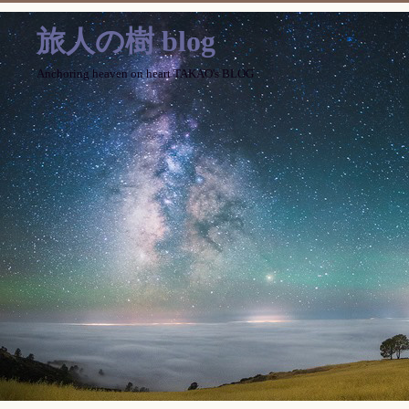
旅人の樹 blog
Anchoring heaven on heart TAKAO's BLOG