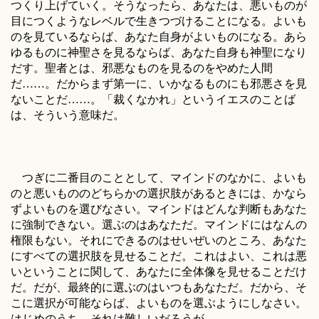
つくり上げていく。そうなったら、あなたは、悪いものが
目につくようなレベルで生きつづけることになる。よいも
のを見ているならば、あなた自身がよいものになる。あら
ゆるものに神聖さを見るならば、あなた自身も神聖になり
だす。聖者とは、邪悪なものを見るのをやめた人間
だ……。だからまず第一に、いかなるものにも邪悪さを見
ないことだ……。「裁くなかれ」というイエスのことば
は、そういう意味だ。
つぎに二番目のこととして、マインドのなかに、よいも
のと悪いもののどちらかの選択肢があるときには、かなら
ずよいものを選びなさい。マインドはどんな判断もあなた
に強制できない。選ぶのはあなただ。マインドにはなんの
権限もない。それにできるのはせいぜいのところ、あなた
にすべての選択肢を見せることだ。これはよい、これは悪
いということに関して、あなたに全体像を見せることだけ
だ。だが、最終的に選ぶのはいつもあなただ。だから、そ
こに選択が可能ならば、よいものを選ぶようにしなさい。
はじめのうち、それは難しいだろうが。