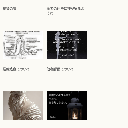
祝福の雫
全ての休符に神が宿るよ
うに
経絡造血について
他者評価について