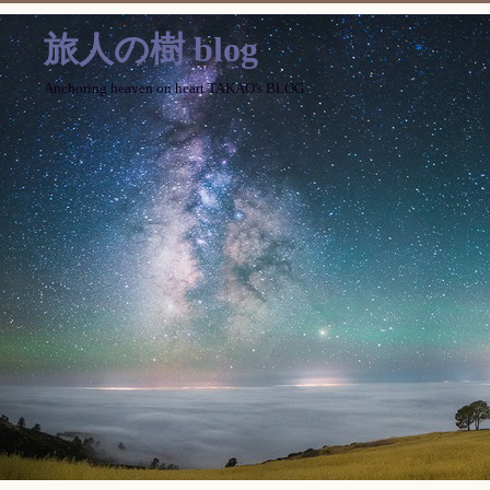
旅人の樹 blog
Anchoring heaven on heart TAKAO's BLOG